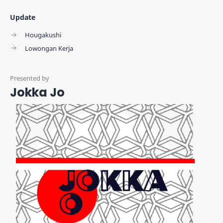
Update
Hougakushi
Lowongan Kerja
Jokka Jo