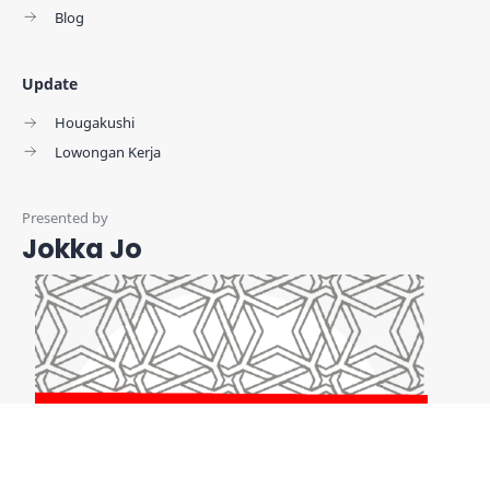
Blog
Update
Hougakushi
Lowongan Kerja
Jokka Jo